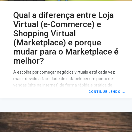
Qual a diferença entre Loja
Virtual (e-Commerce) e
Shopping Virtual
(Marketplace) e porque
mudar para o Marketplace é
melhor?
A escolha por começar negócios virtuais está cada vez
maior devido a facilidade de estabelecer um ponto de
vendas (site na internet) de forma rápida e prática de
qualquer lugar do mundo, além disso, não é realmente
CONTINUE LENDO
→
necessário possuir um ponto comercial físico para que
você tenha realmente a sua lojinha virtual. Porém
quando você está iniciando seu negócio agora, você
tende a ter uma dúvida muito comum sobre qual seria a
melhor forma de começar seu site, e essa duvida é: e-
commerce ou marketplace?