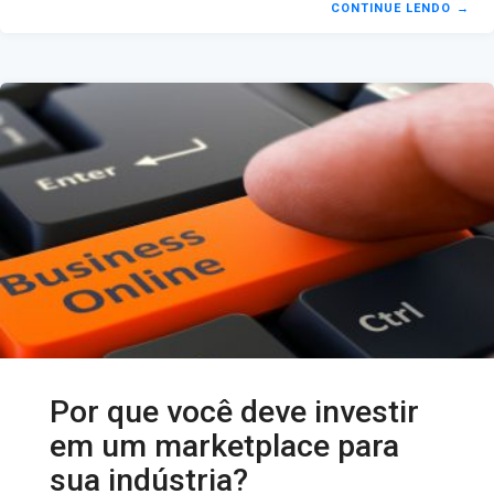
refletem a eficiência e a assertividade dessa plataforma.
CONTINUE LENDO
→
Nesse sentido, é importante mencionar que as
plataformas marketplaces não conquistaram esse
destaque à toa: em um único espaço, os consumidores
podem buscar e encontrar diversos produtos e serviços,
permitindo o dinamismo da compra e a avaliação das
marcas. Dessa forma, o marketplace permite a pesquisa
de preço, a avaliação sobre produtos e
Por que você deve investir
em um marketplace para
sua indústria?