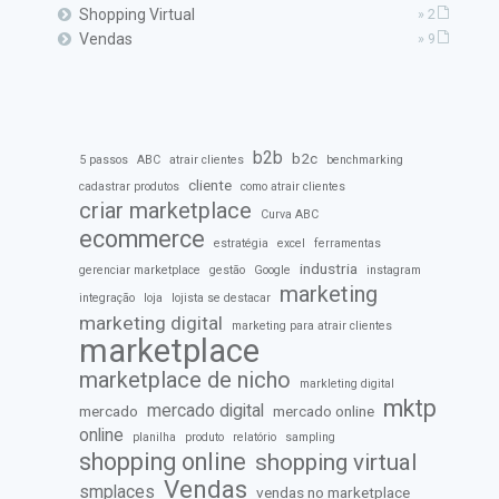
Shopping Virtual
» 2
Vendas
» 9
b2b
b2c
5 passos
ABC
atrair clientes
benchmarking
cliente
cadastrar produtos
como atrair clientes
criar marketplace
Curva ABC
ecommerce
estratégia
excel
ferramentas
industria
gerenciar marketplace
gestão
Google
instagram
marketing
integração
loja
lojista se destacar
marketing digital
marketing para atrair clientes
marketplace
marketplace de nicho
markleting digital
mktp
mercado digital
mercado
mercado online
online
planilha
produto
relatório
sampling
shopping online
shopping virtual
Vendas
smplaces
vendas no marketplace