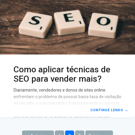
Como aplicar técnicas de
SEO para vender mais?
Diariamente, vendedores e donos de sites online
enfrentam o problema de possuir baixa taxa de visitação
ao seu site, o que prejudica o funcionamento e os lucros
gerados a partir deste site. Sendo assim, é importante
CONTINUE LENDO
→
que o vendedor se destaque de alguma forma nas
plataformas virtuais e otimize as visitas a sua página, e
isso é possível através de uma estratégia chamada