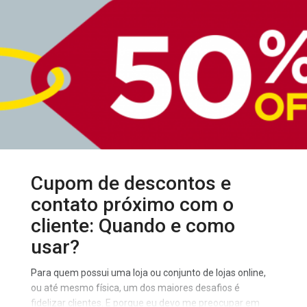
Sellers, vendem seus produtos ou serviços. Um
verdadeiro shopping virtual, um portal de e-commerce
colaborativo, onde grandes sites aceitam vender
produtos e serviços de outras lojas, empresas,
Cupom de descontos e
contato próximo com o
cliente: Quando e como
usar?
Para quem possui uma loja ou conjunto de lojas online,
ou até mesmo física, um dos maiores desafios é
fidelizar clientes. E porque eu devo me preocupar em