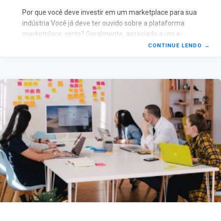
Por que você deve investir em um marketplace para sua
indústria Você já deve ter ouvido sobre a plataforma
marketplace, certo? Geralmente, associado a um e-
commerce, os dois possuem grandes diferenças,
CONTINUE LENDO
→
embora tenham um objetivo em comum: vender. No
entanto, o marketplace pode ser uma ferramenta
valiosa para aumentar as vendas, já que utiliza um
conjunto de estratégias e ações direcionadas para a
captação e conversão de clientes e visitantes. Para
deixar esse conceito mais claro, o marketplace reúne
uma série de marcas de sucesso: