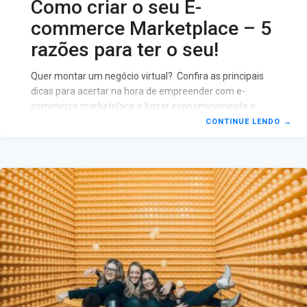
Como criar o seu E-
commerce Marketplace – 5
razões para ter o seu!
Quer montar um negócio virtual? Confira as principais
dicas para acertar na hora de empreender com e-
commerce marketplace e lucrar economicamente e
como realização pessoal. Nos dias atuais é comum o
CONTINUE LENDO
→
consumo de produtos e serviços, por meio de e-
commerce marketplace. Com funcionalidades práticas e
ágeis, o mercado online já é uma tendência entre os
brasileiros. Dentre as vantagens de comprar online está
o conforto de fazer o pedido e receber a mercadoria em
casa. Esclareça ao longo do post suas dúvidas
referentes ao e-commerce!