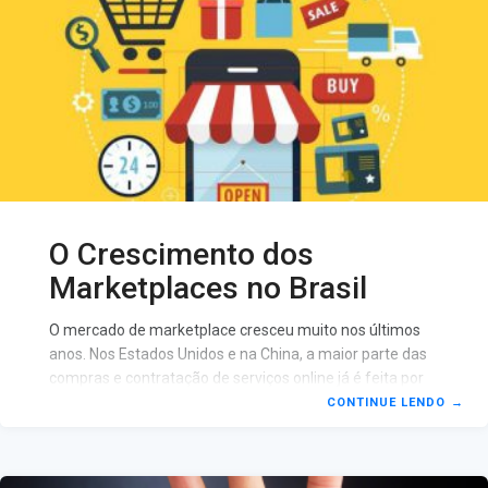
O Crescimento dos
Marketplaces no Brasil
O mercado de marketplace cresceu muito nos últimos
anos. Nos Estados Unidos e na China, a maior parte das
compras e contratação de serviços online já é feita por
meio de marketplaces. A 42ª edição do Webshoppers, o
CONTINUE LENDO
→
mais amplo relatório sobre e-commerce do país
elaborado semestralmente pela Ebit|Nielsen – em
parceria com a Elo, mostra que o e-commerce brasileiro