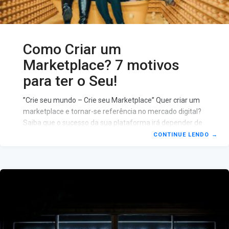
Como Criar um
Marketplace? 7 motivos
para ter o Seu!
”Crie seu mundo – Crie seu Marketplace” Quer criar um
marketplace e tornar-se referência no mercado digital?
Saiba que o sucesso da sua plataforma irá depender de
uma boa estrutura, layout versátil e ainda trabalhar com
CONTINUE LENDO
→
a diversificação de produtos. Se você já utilizou um site
de diferentes produtos para compras online, certamente
foi um marketplace ou um e-commerce. A plataforma
virtual consiste em um ambiente para comercializar
produtos em geral, agregando empresas distintas ou do
mesmo nicho. O marketplace exibe mercadorias de
todos os