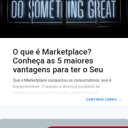
O que é Marketplace?
Conheça as 5 maiores
vantagens para ter o Seu
Que o Marketplace conquistou os consumidores, isso é
inquestionável. O acesso a diversos produtos de
inúmeros parceiros em grandes plataformas de
Ecommerce como Americanas, Walmart, Mercado Livre,
CONTINUE LENDO
→
popularizou esse tipo de comércio online no Brasil e no
Mundo. O Que é Marketplace? Marketplace é uma
grande plataforma online onde uma gama de lojistas,
empresas, autônomos, empresários, os chamados