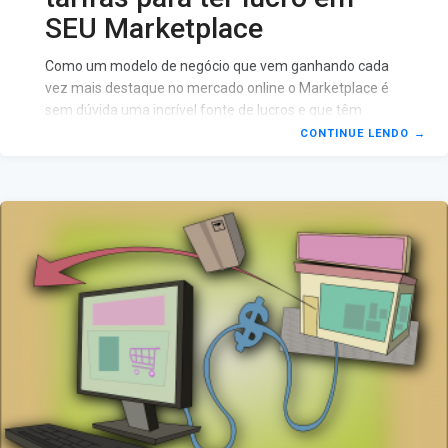
SEU Marketplace
Como um modelo de negócio que vem ganhando cada
vez mais destaque no mercado online o Marketplace é
sem dúvida uma incrível fonte de lucros e que têm
ajudado muitas pessoas a terem sucesso em seus
CONTINUE LENDO
→
empreendimentos. Porém quando você começa um
marketplace por si só e tenta encontrar material online
para aprender como ter lucro nessa plataforma é muito
mais comum encontrar dicas e tutoriais que se destinam
aos Sellers e nunca ao desenvolvedor e fundador por
trás do espaço em si. Levando isso em conta