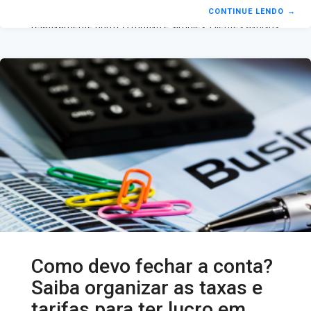
fidelizar clientes se meu número de vendas é
CONTINUE LENDO
→
relativamente bom? O motivo é simples, clientes avulsos
tendem a procurar em diversas lojas, dessa forma a sua
loja acaba sendo apenas mais uma opção entre tantas
outras, em casos de clientes fidelizados isso não
acontece, uma vez que a sua loja vai esta na primeira
opção. Para alcançar
Como devo fechar a conta?
Saiba organizar as taxas e
tarifas para ter lucro em