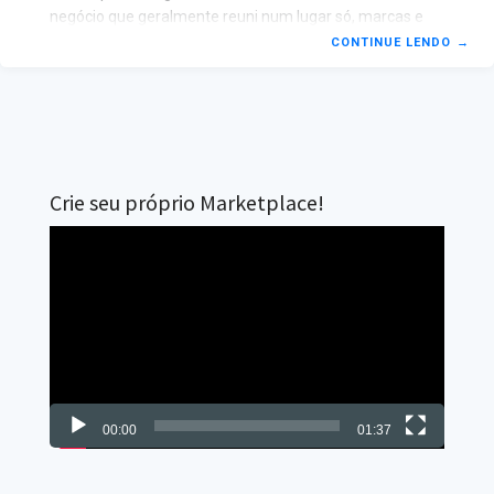
negócio que geralmente reuni num lugar só, marcas e
lojas, o que consequentemente acaba facilitando a
CONTINUE LENDO
→
busca pelo melhor produto e melhor preço, o que
naturalmente atrai o consumidor. O marketplace já é
consolidado no Brasil e tem crescido cada vez mais, mas
ao contrário do que muita gente pode imaginar, não é há
só um tipo padrão de marketplace e é sobre isso que
falarei aqui,
Crie seu próprio Marketplace!
Tocador
de
vídeo
00:00
01:37