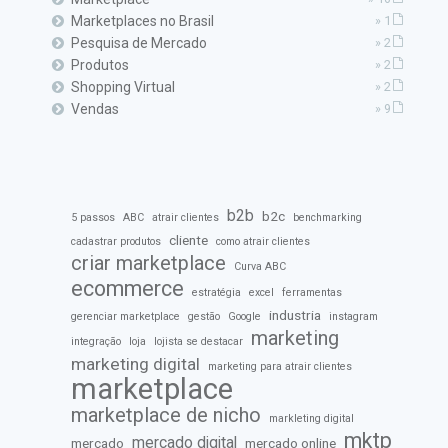
Marketplaces no Brasil
» 1
Pesquisa de Mercado
» 2
Produtos
» 2
Shopping Virtual
» 2
Vendas
» 9
b2b
b2c
5 passos
ABC
atrair clientes
benchmarking
cliente
cadastrar produtos
como atrair clientes
criar marketplace
Curva ABC
ecommerce
estratégia
excel
ferramentas
industria
gerenciar marketplace
gestão
Google
instagram
marketing
integração
loja
lojista se destacar
marketing digital
marketing para atrair clientes
marketplace
marketplace de nicho
markleting digital
mktp
mercado digital
mercado
mercado online