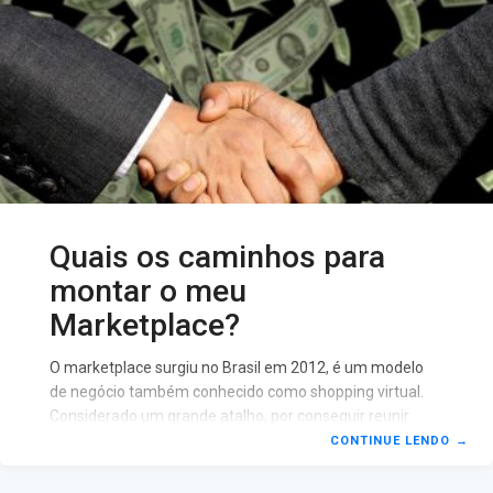
Quais os caminhos para
montar o meu
Marketplace?
O marketplace surgiu no Brasil em 2012, é um modelo
de negócio também conhecido como shopping virtual.
Considerado um grande atalho, por conseguir reunir
num só lugar, marcas e lojas, facilitando a procura pelo
CONTINUE LENDO
→
melhor preço e produto, que é exatamente o que o
consumidor procura. O marketplace se consolidou no