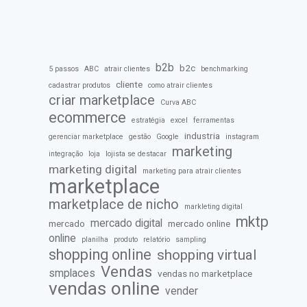
b2b
b2c
5 passos
ABC
atrair clientes
benchmarking
cliente
cadastrar produtos
como atrair clientes
criar marketplace
Curva ABC
ecommerce
estratégia
excel
ferramentas
industria
gerenciar marketplace
gestão
Google
instagram
marketing
integração
loja
lojista se destacar
marketing digital
marketing para atrair clientes
marketplace
marketplace de nicho
markleting digital
mktp
mercado digital
mercado
mercado online
online
planilha
produto
relatório
sampling
shopping online
shopping virtual
Vendas
smplaces
vendas no marketplace
vendas online
vender