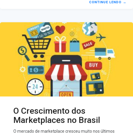
e exponencial, é o oxigênio para que gere valor para seus
CONTINUE LENDO
→
vendedores. Afinal, um marketplace é um shopping
virtual. E, sem pessoas visitando o shopping – ou seja,
tráfego – não existem compradores e nem
faturamento. O Marketing Digital é um dos mais
escaláveis canais para aquisição de clientes. Com ele,
fica mais fácil mensurar resultados e controlar o retorno
O Crescimento dos
Marketplaces no Brasil
O mercado de marketplace cresceu muito nos últimos