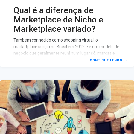
Qual é a diferença de
Marketplace de Nicho e
Marketplace variado?
Também conhecido como shopping virtual, o
marketplace surgiu no Brasil em 2012 e é um modelo de
negócio que geralmente reuni num lugar só, marcas e
lojas, o que consequentemente acaba facilitando a
CONTINUE LENDO
→
busca pelo melhor produto e melhor preço, o que
naturalmente atrai o consumidor. O marketplace já é
consolidado no Brasil e tem crescido cada vez mais, mas
ao contrário do que muita gente pode imaginar, não é há
só um tipo padrão de marketplace e é sobre isso que
falarei aqui,