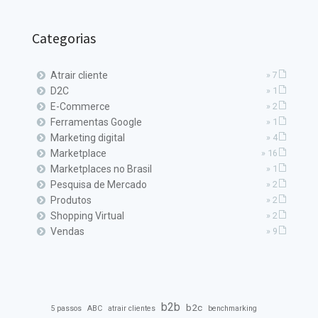
Categorias
Atrair cliente
» 7
D2C
» 1
E-Commerce
» 2
Ferramentas Google
» 1
Marketing digital
» 4
Marketplace
» 16
Marketplaces no Brasil
» 1
Pesquisa de Mercado
» 2
Produtos
» 2
Shopping Virtual
» 2
Vendas
» 9
b2b
b2c
5 passos
ABC
atrair clientes
benchmarking