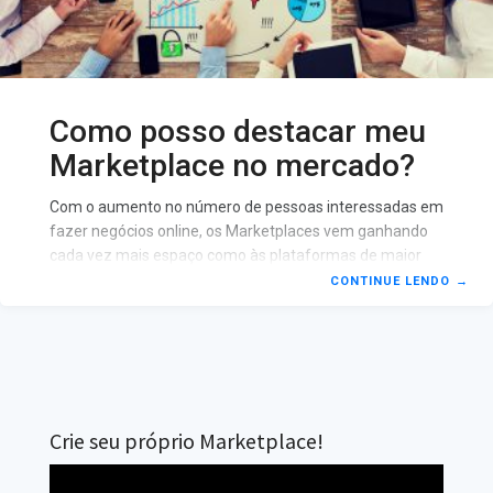
Como posso destacar meu
Marketplace no mercado?
Com o aumento no número de pessoas interessadas em
fazer negócios online, os Marketplaces vem ganhando
cada vez mais espaço como às plataformas de maior
interação entre o público e o Seller. Desenvolver e
CONTINUE LENDO
→
colocar um marketplace no mercado se tornou uma
fórmula para o sucesso que no entanto exige a
capacidade de se destacar em um mercado cada vez
mais competitivo. Foi pensando nisso que separei uma
série de dicas que vão ajudar você a colocar de uma vez
por todas o
Crie seu próprio Marketplace!
Tocador