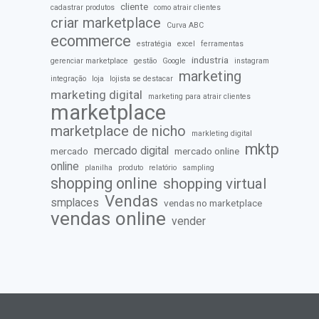
cliente
cadastrar produtos
como atrair clientes
criar marketplace
Curva ABC
ecommerce
estratégia
excel
ferramentas
industria
gerenciar marketplace
gestão
Google
instagram
marketing
integração
loja
lojista se destacar
marketing digital
marketing para atrair clientes
marketplace
marketplace de nicho
markleting digital
mktp
mercado digital
mercado
mercado online
online
planilha
produto
relatório
sampling
shopping online
shopping virtual
Vendas
smplaces
vendas no marketplace
vendas online
vender