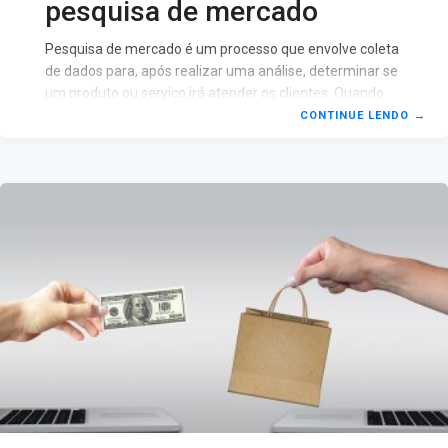
pesquisa de mercado
Pesquisa de mercado é um processo que envolve coleta
de dados para, após realizar uma análise, determinar se
um produto ou serviço irá atender os clientes. Quando
essa pesquisa é feita corretamente, podemos ter
CONTINUE LENDO
→
informações sobre tendências do mercado,
comportamento do cliente, demografia e concorrentes.
A competição entre as empresas segue forte no país,
devido ao estado econômico que nos encontramos.
Realizar uma boa pesquisa de mercado pode ser um
grande diferencial para encontrar as informações que
fazem total diferença no plano de negócio. Conhecendo