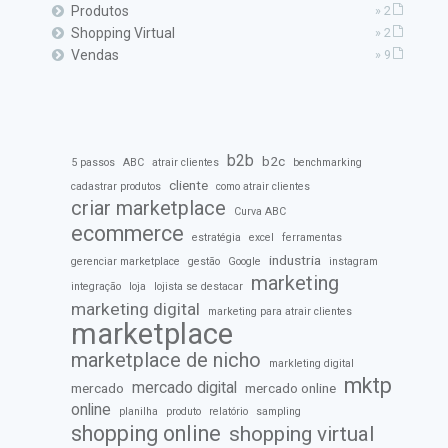
Produtos
» 2
Shopping Virtual
» 2
Vendas
» 9
b2b
b2c
5 passos
ABC
atrair clientes
benchmarking
cliente
cadastrar produtos
como atrair clientes
criar marketplace
Curva ABC
ecommerce
estratégia
excel
ferramentas
industria
gerenciar marketplace
gestão
Google
instagram
marketing
integração
loja
lojista se destacar
marketing digital
marketing para atrair clientes
marketplace
marketplace de nicho
markleting digital
mktp
mercado digital
mercado
mercado online
online
planilha
produto
relatório
sampling
shopping online
shopping virtual