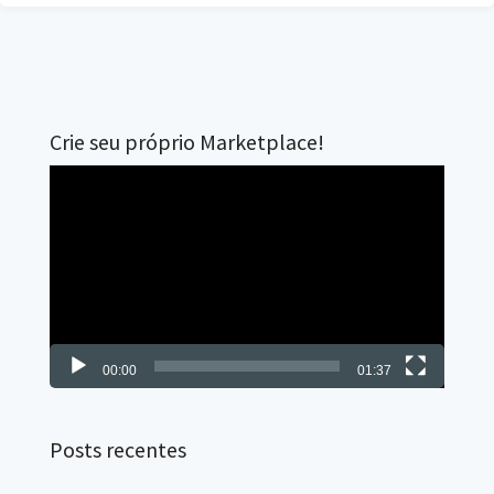
relativamente bom? O motivo é simples, clientes avulsos
tendem a procurar em diversas lojas, dessa forma a sua
loja acaba sendo apenas mais uma opção entre tantas
outras, em casos de clientes fidelizados isso não
acontece, uma vez que a sua loja vai esta na primeira
opção. Para alcançar
Crie seu próprio Marketplace!
Tocador
de
vídeo
00:00
01:37
Posts recentes