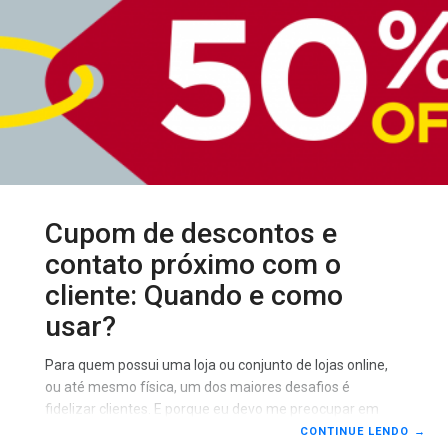
Cupom de descontos e
contato próximo com o
cliente: Quando e como
usar?
Para quem possui uma loja ou conjunto de lojas online,
ou até mesmo física, um dos maiores desafios é
fidelizar clientes. E porque eu devo me preocupar em
fidelizar clientes se meu número de vendas é
CONTINUE LENDO
→