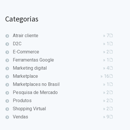
Categorias
Atrair cliente
» 7
D2C
» 1
E-Commerce
» 2
Ferramentas Google
» 1
Marketing digital
» 4
Marketplace
» 16
Marketplaces no Brasil
» 1
Pesquisa de Mercado
» 2
Produtos
» 2
Shopping Virtual
» 2
Vendas
» 9