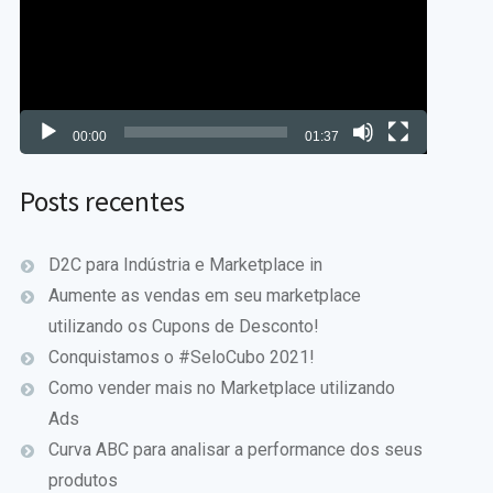
vídeo
00:00
01:37
Posts recentes
D2C para Indústria e Marketplace in
Aumente as vendas em seu marketplace
utilizando os Cupons de Desconto!
Conquistamos o #SeloCubo 2021!
Como vender mais no Marketplace utilizando
Ads
Curva ABC para analisar a performance dos seus
produtos