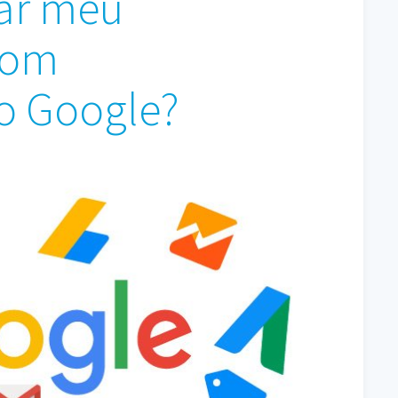
ar meu
com
o Google?