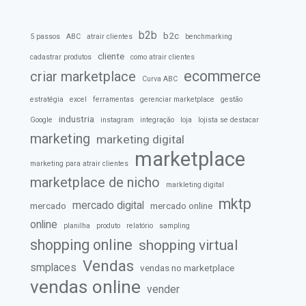
b2b
b2c
5 passos
ABC
atrair clientes
benchmarking
cliente
cadastrar produtos
como atrair clientes
ecommerce
criar marketplace
Curva ABC
estratégia
excel
ferramentas
gerenciar marketplace
gestão
industria
Google
instagram
integração
loja
lojista se destacar
marketing
marketing digital
marketplace
marketing para atrair clientes
marketplace de nicho
markleting digital
mktp
mercado digital
mercado
mercado online
online
planilha
produto
relatório
sampling
shopping online
shopping virtual
Vendas
smplaces
vendas no marketplace
vendas online
vender